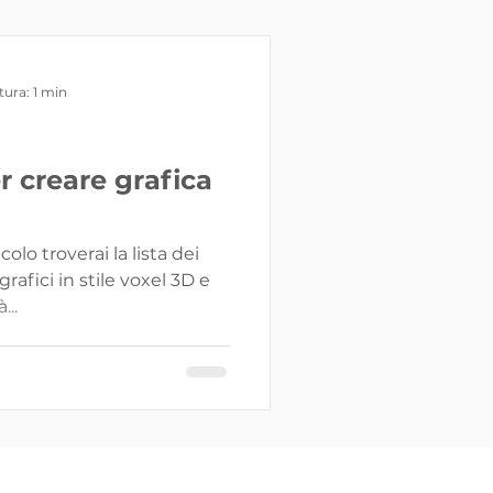
tura: 1 min
er creare grafica
olo troverai la lista dei
afici in stile voxel 3D e
...