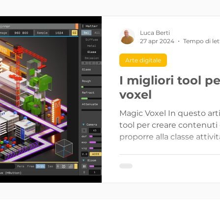
genza artificiale
Teen Skills +
Luca Berti
27 apr 2024
Tempo di let
Arte digitale
I migliori tool p
voxel
Magic Voxel In questo artic
tool per creare contenuti gr
proporre alla classe attività