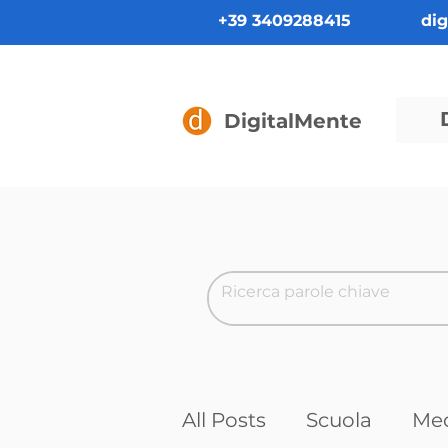
+39 3409288415
di
DigitalMente
All Posts
Scuola
Med