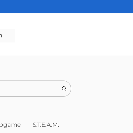
n
eogame
S.T.E.A.M.