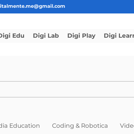
gitalmente.me@gmail.com
Digi Edu
Digi Lab
Digi Play
Digi Lear
ia Education
Coding & Robotica
Vid