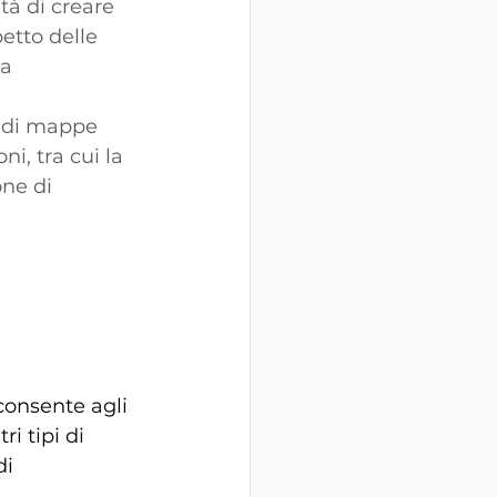
à di creare 
petto delle 
a 
 di mappe 
i, tra cui la 
one di 
consente agli 
i tipi di 
i 