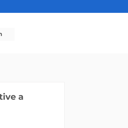
n
tive a