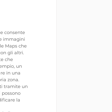
he consente 
are immagini 
gle Maps che 
 gli altri.
te che 
sempio, un 
re in una 
ria zona.
i tramite un 
i possono 
ficare la 