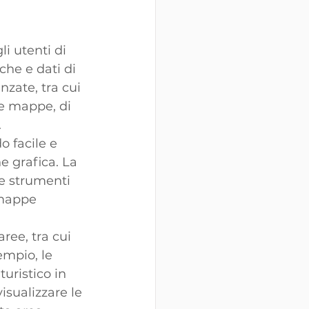
 utenti di 
he e dati di 
zate, tra cui 
le mappe, di 
.
 facile e 
 grafica. La 
e strumenti 
 mappe 
ree, tra cui 
empio, le 
uristico in 
isualizzare le 