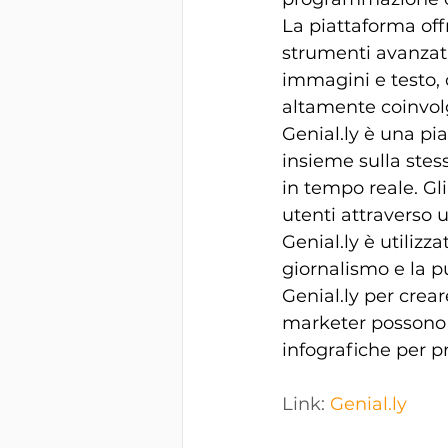
La piattaforma off
strumenti avanzati 
immagini e testo, 
altamente coinvolg
Genial.ly
 è una pia
insieme sulla ste
in tempo reale. Gli
utenti attraverso u
Genial.ly
 è utilizza
giornalismo e la p
Genial.ly
 per crear
marketer possono u
infografiche per p
Link: 
Genial.ly