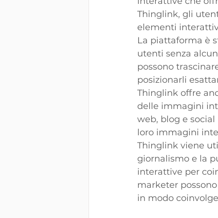
interattive che of
Thinglink, gli ute
elementi interattiv
La piattaforma è s
utenti senza alcun
possono trascinare 
posizionarli esatt
Thinglink offre an
delle immagini inte
web, blog e social
loro immagini intera
Thinglink viene util
giornalismo e la p
interattive per coi
marketer possono c
in modo coinvolge