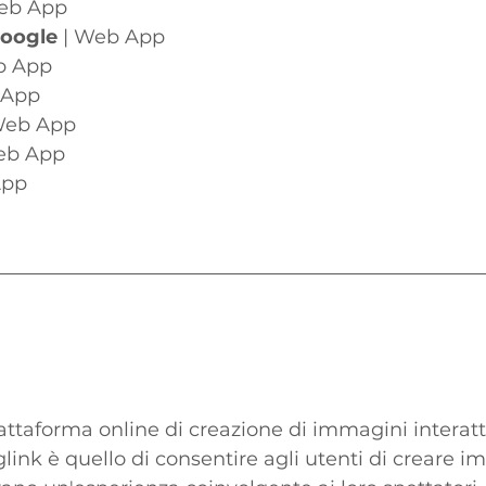
Web App
oogle
 | Web App
b App
 App
 Web App
Web App
App
attaforma online di creazione di immagini interatti
glink è quello di consentire agli utenti di creare i