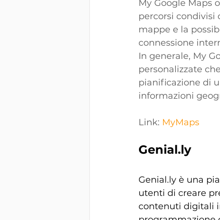
My Google Maps off
percorsi condivisi c
mappe e la possibi
connessione inter
In generale, My G
personalizzate che 
pianificazione di u
informazioni geogra
Link: 
MyMaps
Genial.ly
Genial.ly
 è una pia
utenti di creare pr
contenuti digitali
programmazione o 