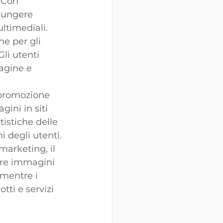
 Con 
iungere 
ultimediali.
e per gli 
li utenti 
agine e 
 promozione 
ini in siti 
istiche delle 
i degli utenti.
 marketing, il 
are immagini 
 mentre i 
ti e servizi 