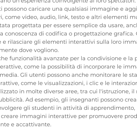
frano un'esperienza coinvolgente ai loro spettatori.
nti possono caricare una qualsiasi immagine e agg
i, come video, audio, link, testo e altri elementi m
tata progettata per essere semplice da usare, anch
a conoscenza di codifica o progettazione grafica. G
e rilasciare gli elementi interattivi sulla loro imm
amente dove vogliono.
che funzionalità avanzate per la condivisione e la
rattive, come la possibilità di incorporare le immag
 media. Gli utenti possono anche monitorare le stat
ttive, come le visualizzazioni, i clic e le interazion
izzato in molte diverse aree, tra cui l'istruzione, il
ubblicità. Ad esempio, gli insegnanti possono cre
nvolgere gli studenti in attività di apprendimento,
reare immagini interattive per promuovere prodot
nte e accattivante.