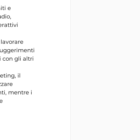
ti e 
dio, 
rattivi 
 lavorare 
suggerimenti 
con gli altri 
ting, il 
zzare 
ti, mentre i 
e 