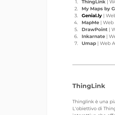
ThingLink
 | 
My Maps by G
Genial.ly
 | We
MapMe
 | Web
DrawPoint
 |
Inkarnate
 | 
Umap
 | Web 
ThingLink
Thinglink è una pi
L'obiettivo di Thin