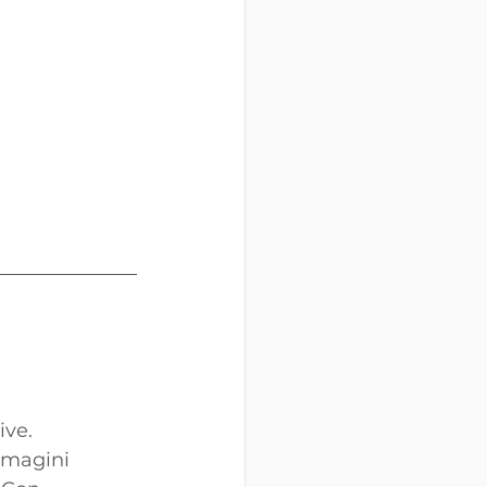
ve. 
mmagini 