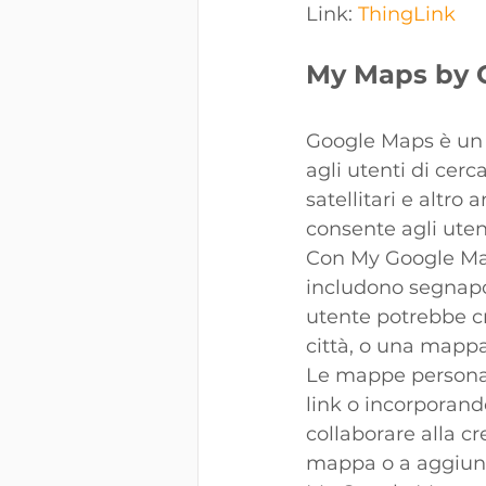
Link: 
ThingLink
My Maps by 
Google Maps è un 
agli utenti di cerc
satellitari e altr
consente agli uten
Con My Google Map
includono segnapos
utente potrebbe c
città, o una mappa 
Le mappe personali
link o incorporand
collaborare alla c
mappa o a aggiung