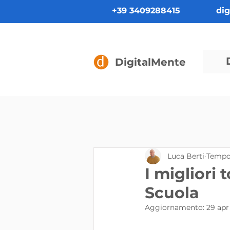
+39 3409288415
di
DigitalMente
Luca Berti
Tempo 
I migliori
Scuola
Aggiornamento:
29 apr