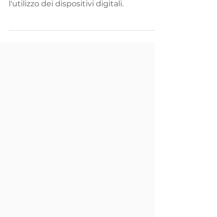
In questo articolo troverai le migliori
risorse per insegnare il coding senza
l'utilizzo dei dispositivi digitali.